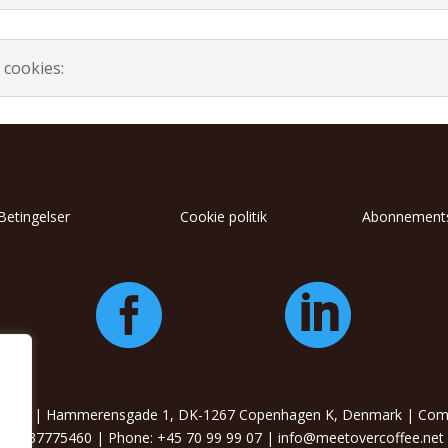
 cookies:
Betingelser
Cookie politik
Abonnements


e ApS | Hammerensgade 1, DK-1267 Copenhagen K, Denmark | Compa
DK-37775460 | Phone: +45 70 99 99 07 | info@meetovercoffee.net