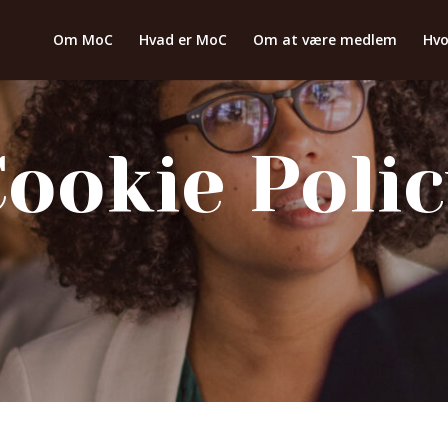
Om MoC
Hvad er MoC
Om at være medlem
Hvo
ookie Poli