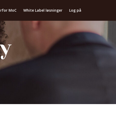
rfor MoC
White Label løsninger
Log på
cy