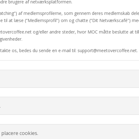
ndre brugere af netværksplatformen.
Matching”) af medlemsprofilerne, som gennem deres medlemskab deler 
se til at læse (“Medlemsprofil”) om og chatte (“Dit Netværkscafé”) me
overcoffee.net og/eller andre steder, hvor MOC måtte beslutte at tilby
givenheder.
ontakte os, bedes du sende en e-mail til: support@meetovercoffee.net.
.
 placere cookies.