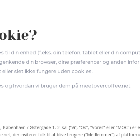
okie?
es til din enhed (f.eks. din telefon, tablet eller din compu
enkende din browser, dine præferencer og anden info
eller slet ikke fungere uden cookies.
s og hvordan vi bruger dem på meetovercoffee.net.
København / Østergade 1, 2. sal (“Vi”, “Os”, “Vores” eller “MOC”) er e
et, der inviterer folk til at blive brugere (“Medlemmer”) af platform